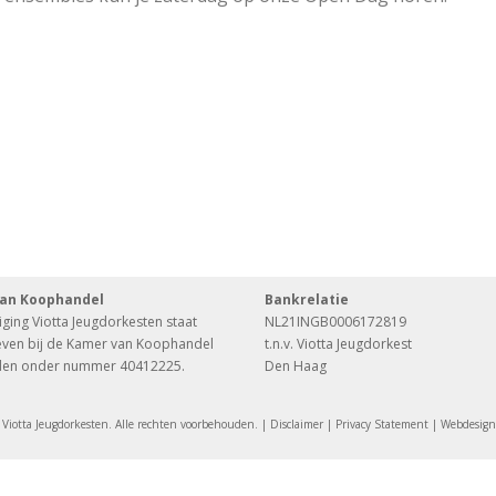
an Koophandel
Bankrelatie
ging Viotta Jeugdorkesten staat
NL21INGB0006172819
even bij de Kamer van Koophandel
t.n.v. Viotta Jeugdorkest
en onder nummer 40412225.
Den Haag
Viotta Jeugdorkesten. Alle rechten voorbehouden. |
Disclaimer
|
Privacy Statement
| Webdesig