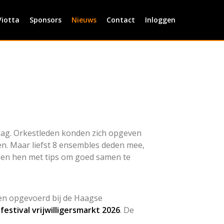
Viotta
Sponsors
Nieuws
Contact
Inloggen
dag. Orkestleden konden zich opgeven
en. Maar liefst 8 ensembles deden mee,
dden hen met tips om goed samen te
en opgevoerd bij de Haagse
stival vrijwilligersmarkt 2026
. De