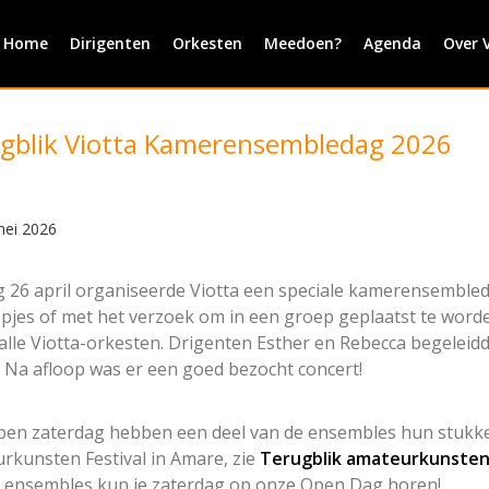
Home
Dirigenten
Orkesten
Meedoen?
Agenda
Over 
gblik Viotta Kamerensembledag 2026
mei 2026
 26 april organiseerde Viotta een speciale kamerensemble
epjes of met het verzoek om in een groep geplaatst te word
 alle Viotta-orkesten. Drigenten Esther en Rebecca begelei
. Na afloop was er een goed bezocht concert!
pen zaterdag hebben een deel van de ensembles hun stukk
rkunsten Festival in Amare, zie
Terugblik amateurkunstenfe
 ensembles kun je zaterdag op onze Open Dag horen!