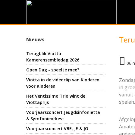
Teru
Nieuws
Terugblik Viotta
Kamerensembledag 2026
06 
Open Dag - speel je mee?
Viotta in de videoclip van Kinderen
Zondag
voor Kinderen
in gro
vanuit
Het Ventissimo Trio wint de
spelen
Viottaprijs
Voorjaarsconcert Jeugdsinfonietta
& Symfonieorkest
Afgelo
Amateu
Voorjaarsconcert VBE, JE & JO
andere