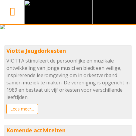
Viotta Jeugdorkesten
VIOTTA stimuleert de persoonlijke en muzikale
ontwikkeling van jonge musici en biedt een veilige,
inspirerende leeromgeving om in orkestverband
samen muziek te maken.
De v
ereniging is opgericht in
1989 en bestaat uit vijf orkesten voor verschillende
leeftijden.
Lees meer...
Komende activiteiten