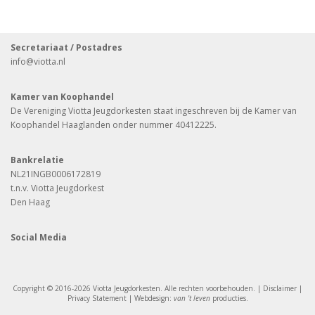
Secretariaat / Postadres
info
@viotta.nl
Kamer van Koophandel
De Vereniging Viotta Jeugdorkesten staat ingeschreven bij de Kamer van
Koophandel Haaglanden onder nummer 40412225.
Bankrelatie
NL21INGB0006172819
t.n.v. Viotta Jeugdorkest
Den Haag
Social Media
Copyright © 2016-2026 Viotta Jeugdorkesten. Alle rechten voorbehouden. |
Disclaimer
|
Privacy Statement
| Webdesign:
van 't leven
producties
.