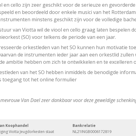
l en cello zijn zeer geschikt voor de serieuze en gevorderd
espeeld en beoordeeld door enkele musici van het Rotterdam
 instrumenten minstens geschikt zijn voor de volledige bach
tuur van Viotta wil de viool en cello graag laten bespelen doo
eorkest (SO) voor telkens de periode van een jaar.
resseerde orkestleden van het SO kunnen hun motivatie toeli
waarvan de instrumenten ieder jaar aan een orkestlid zulle
 de ambitie hebben om zich te ontwikkelen en te excelleren 
estleden van het SO hebben inmiddels de benodigde informa
s toegang tot het online formulier
n mevrouw Van Dael zeer dankbaar voor deze geweldige schenkin
an Koophandel
Bankrelatie
ging Viotta Jeugdorkesten staat
NL21INGB0006172819