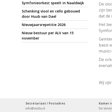
Symfonieorkest speelt in Naaldwijk
De vioo
zijn b
Schenking viool en cello gebouwd
dat de
door Huub van Dael
Het bes
Nieuwjaarsrepetitie 2026
Symfoni
Nieuw bestuur per ALV van 15
november
Geïnte
basis 
musici
De ork
evenal
Wij zij
Secretariaat / Postadres
Kamer v
info
@viotta.nl
De Vereni