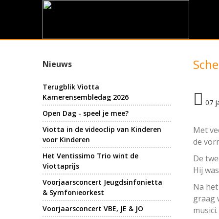
Sche
Nieuws
Terugblik Viotta
Kamerensembledag 2026
07 j
Open Dag - speel je mee?
Viotta in de videoclip van Kinderen
Met vee
voor Kinderen
de vorm
Het Ventissimo Trio wint de
De twe
Viottaprijs
Hij was
Voorjaarsconcert Jeugdsinfonietta
Na het 
& Symfonieorkest
graag 
Voorjaarsconcert VBE, JE & JO
musici.