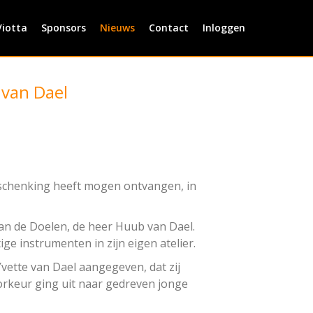
Viotta
Sponsors
Nieuws
Contact
Inloggen
 van Dael
ge schenking heeft mogen ontvangen, in
an de Doelen, de heer Huub van Dael.
tige instrumenten in zijn eigen atelier.
Yvette van Dael aangegeven, dat zij
orkeur ging uit naar gedreven jonge