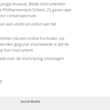
e jonge musicus. Beide instrumenten
s Philharmonisch Orkest. Zij geven aan
elor conservatorium.
r een violist en cellist van het
chten via een online formulier, op
n worden gegund. Voorwaarde is dat de
op hun instrument.
tie over de inschrijving ontvangen
g!
Social Media