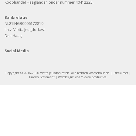
Koophandel Haaglanden onder nummer 40412225.
Bankrelatie
NL21INGB0006172819
t.n.v. Viotta Jeugdorkest
Den Haag
Social Media
Copyright © 2016-2026 Viotta Jeugdorkesten. Alle rechten voorbehouden. |
Disclaimer
|
Privacy Statement
| Webdesign:
van 't leven
producties
.